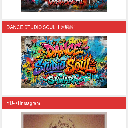
DANCE STUDIO SOUL【佐原校】
YU-KI Instagram