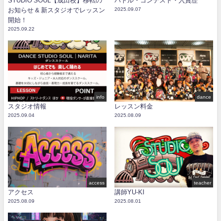
STUDIO SOUL【成田校】移転の
バトル・コンテスト・入賞歴
お知らせ & 新スタジオでレッスン
2025.09.07
開始！
2025.09.22
info
dance
スタジオ情報
レッスン料金
2025.09.04
2025.08.09
access
teacher
アクセス
講師YU-KI
2025.08.09
2025.08.01