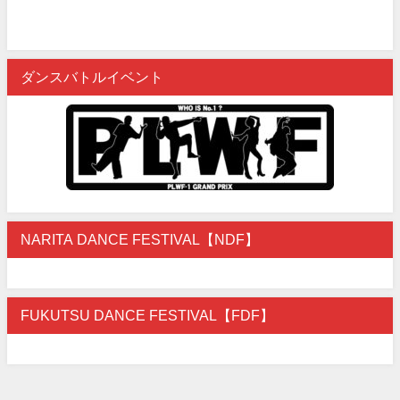
ダンスバトルイベント
NARITA DANCE FESTIVAL【NDF】
FUKUTSU DANCE FESTIVAL【FDF】