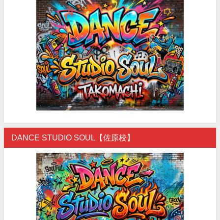
DANCE STUDIO SOUL【佐原校】