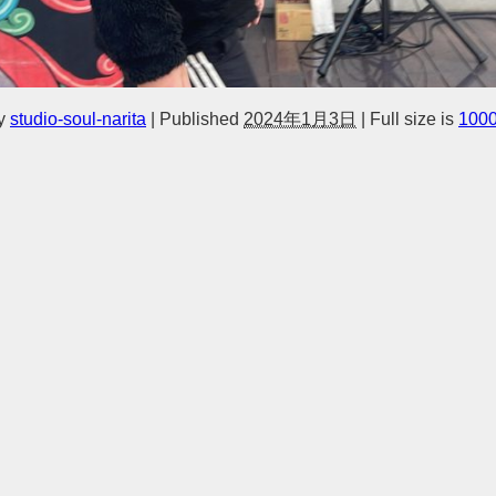
y
studio-soul-narita
|
Published
2024年1月3日
|
Full size is
1000