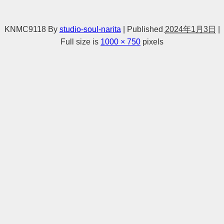
KNMC9118
By
studio-soul-narita
|
Published
2024年1月3日
|
Full size is
1000 × 750
pixels