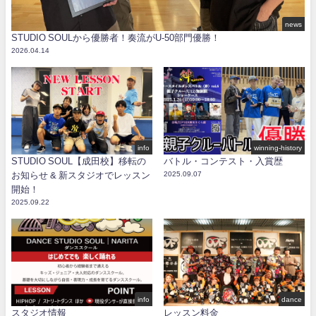
news
STUDIO SOULから優勝者！奏流がU-50部門優勝！
2026.04.14
info
winning-history
STUDIO SOUL【成田校】移転の
バトル・コンテスト・入賞歴
お知らせ & 新スタジオでレッスン
2025.09.07
開始！
2025.09.22
info
dance
スタジオ情報
レッスン料金