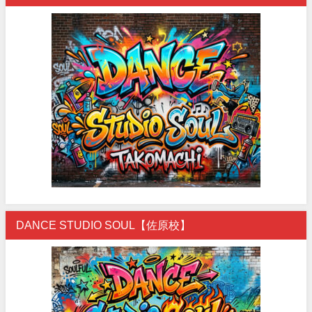
DANCE STUDIO SOUL【佐原校】