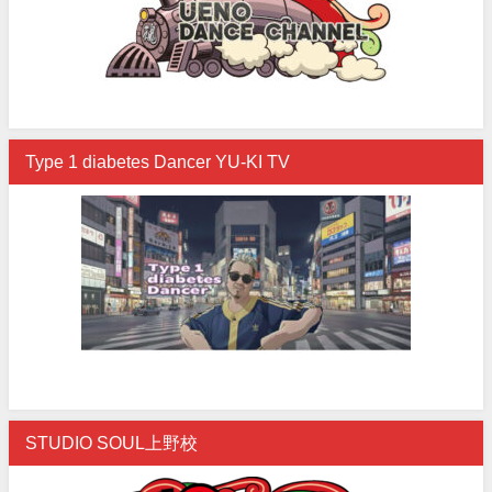
Type 1 diabetes Dancer YU-KI TV
STUDIO SOUL上野校