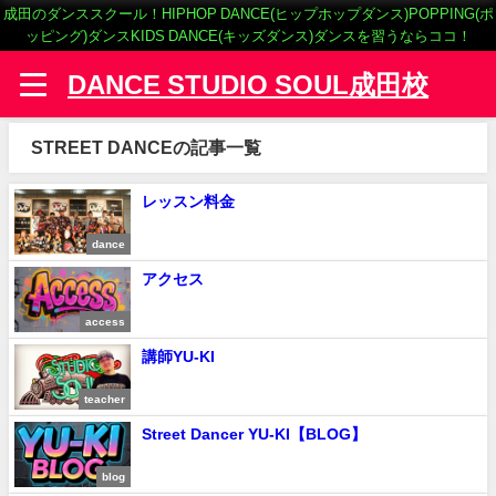
成田のダンススクール！HIPHOP DANCE(ヒップホップダンス)POPPING(ポ
ッピング)ダンスKIDS DANCE(キッズダンス)ダンスを習うならココ！
DANCE STUDIO SOUL成田校
STREET DANCEの記事一覧
レッスン料金
dance
アクセス
access
講師YU-KI
teacher
Street Dancer YU-KI【BLOG】
blog