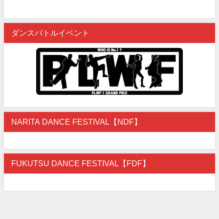
ダンスバトルイベント
NARITA DANCE FESTIVAL【NDF】
FUKUTSU DANCE FESTIVAL【FDF】