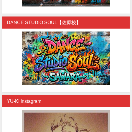
DANCE STUDIO SOUL【佐原校】
YU-KI Instagram