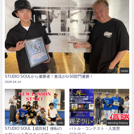
news
STUDIO SOULから優勝者！奏流がU-50部門優勝！
2026.04.14
info
winning-history
STUDIO SOUL【成田校】移転の
バトル・コンテスト・入賞歴
2025.09.07