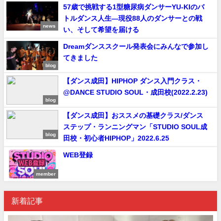
57歳で挑戦する1型糖尿病ダンサーYU-KIのバ
トルダンス人生—現役88人のダンサーとの戦
news
い、そして希望を届ける
Dreamダンススクール発表会にみんなで参加し
てきました
blog
【ダンス成田】HIPHOP ダンス入門クラス・
@DANCE STUDIO SOUL・成田校(2022.2.23)
blog
【ダンス成田】おススメの基礎クラス/ダンス
ステップ・ランニングマン「STUDIO SOUL成
blog
田校・初心者HIPHOP」2022.6.25
WEB登録
member
新着記事