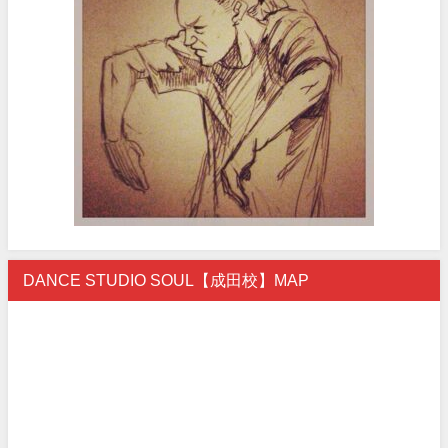
DANCE STUDIO SOUL【成田校】MAP