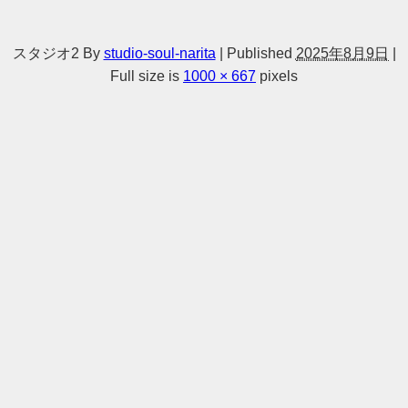
スタジオ2
By
studio-soul-narita
|
Published
2025年8月9日
|
Full size is
1000 × 667
pixels