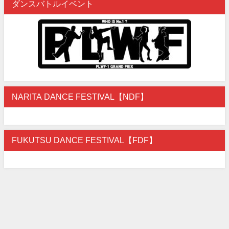
ダンスバトルイベント
NARITA DANCE FESTIVAL【NDF】
FUKUTSU DANCE FESTIVAL【FDF】