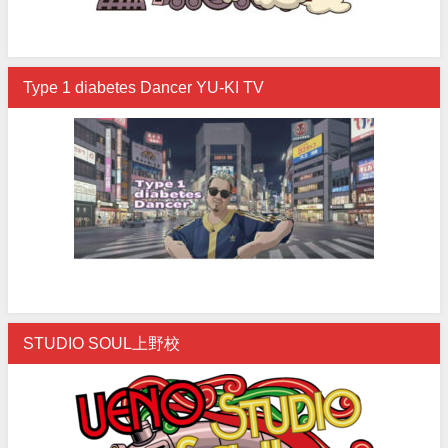
Type 1 diabetes Dancer YU-KI TV
STUDIO SOUL上野校