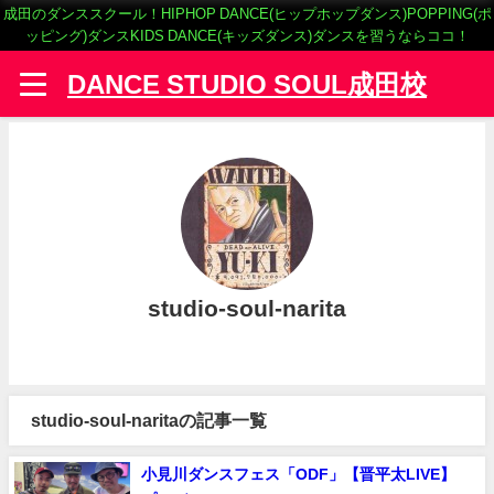
成田のダンススクール！HIPHOP DANCE(ヒップホップダンス)POPPING(ポ
ッピング)ダンスKIDS DANCE(キッズダンス)ダンスを習うならココ！
DANCE STUDIO SOUL成田校
studio-soul-narita
studio-soul-naritaの記事一覧
小見川ダンスフェス「ODF」【晋平太LIVE】