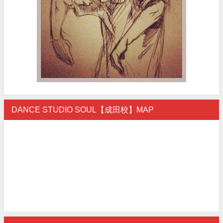
DANCE STUDIO SOUL【成田校】MAP