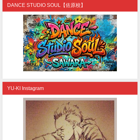
DANCE STUDIO SOUL【佐原校】
YU-KI Instagram