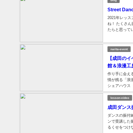
blog
Street Da
2021年レッ
ね！ たくさ
たらと思ってい
正月1日は休み
narita-event
【成田のイ
館＆浪漫工
作り手に会え
情が残る「浪
シェアハウス 
新たに工房スタ
lesson-video
成田ダンス振
ダンスの振付練
ンで受講した
るくせをつけ