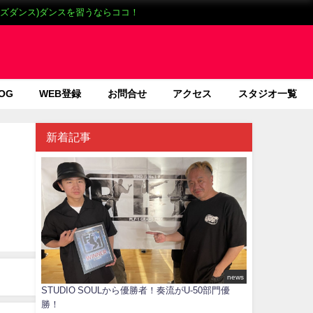
(キッズダンス)ダンスを習うならココ！
OG
WEB登録
お問合せ
アクセス
スタジオ一覧
新着記事
news
STUDIO SOULから優勝者！奏流がU-50部門優
勝！