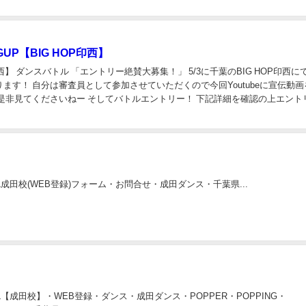
、まずはこの三つの理由...
IGUP【BIG HOP印西】
印西】 ダンスバトル 「エントリー絶賛大募集！」 5/3に千葉のBIG HOP印西に
ます！ 自分は審査員として参加させていただくので今回Youtubeに宣伝動画
 是非見てくださいねー そしてバトルエントリー！ 下記詳細を確認の上エント
 みなさんビシ...
OUL成田校(WEB登録)フォーム・お問合せ・成田ダンス・千葉県...
OUL【成田校】・WEB登録・ダンス・成田ダンス・POPPER・POPPING・