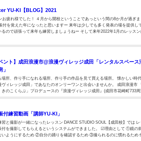
ncer YU-KI【BLOG】2021
スンお疲れ様でした！ ４月から開校ということであっという間の8か月が過ぎま
ん振付を覚えた年になったと思いますー 来年は少しでも多く発表の場を提供し
るので頑張って来年も練習しましょうねー そして来年2022年1月のレッスン
で、毎週土曜日の8日・15日・2...
ベント】成田浪漫市@浪漫ヴィレッジ成田「レンタルスペース
房」
る場所、作り手になれる場所、作り手の作品を見て買える場所。 懐かしい時
漫ヴィレッジ成田」であなたのオンリーワンと出会いませんか。 成田浪漫市 
きのこくらぶ」プロデュースの『浪漫ヴィレッジ成田』(成田市花崎町733周
イルのリノベーション建物が完成！ 懐...
付練習動画「講師YU-KI」
習と撮影が一緒になったレッスン DANCE STUDIO SOUL【成田校】では 
振付を撮影してもらえるというシステムができました。 ☑理由として ①鏡の
ないようにするため ②自分の踊りを確認するため ③撮られるのに慣れるため 