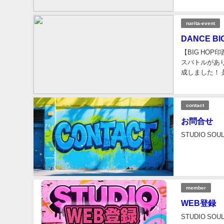
色々ありますが
narita-event
DANCE B
【BIG HOP
スバトルがあり
成しました！
てくださいねー
contact
お問合せ
STUDIO S
member
WEB登録
STUDIO S