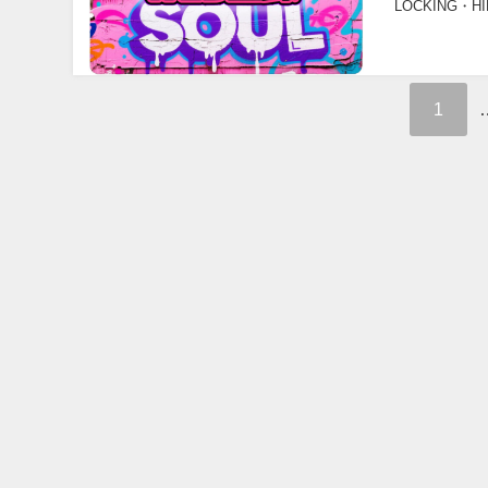
LOCKING・H
1