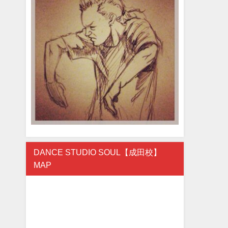
DANCE STUDIO SOUL【成田校】
MAP