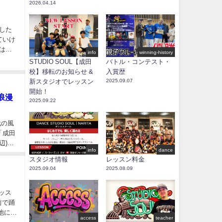
2026.04.14
した
ていけ
はお
info
winning-history
STUDIO SOUL【成田
バトル・コンテスト・
校】移転のお知らせ &
入賞歴
新スタジオでレッスン
2025.09.07
開始！
浪漫
2025.09.22
代の風
「成田
辺)に
info
dance
スタジオ情報
レッスン料金
2025.09.04
2025.08.09
レッス
前で踊
他にも
access
teacher