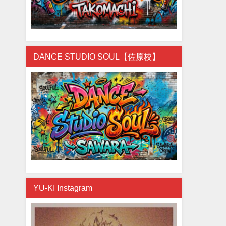
DANCE STUDIO SOUL【佐原校】
YU-KI Instagram